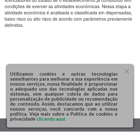
licenciadores do Estado se o estabelecimento já constituído tem
condições de exercer as atividades econômicas. Nessa etapa a
atividade econômica é analisada e classificada em dispensadas,
baixo risco ou alto risco de acordo com parâmetros previamente
definidos.
Utilizamos cookies e outras tecnologias
semelhantes para melhorar a sua experiência em
nossos serviços, nossa finalidade é proporcionar
o adequado uso das tecnologias aplicadas nos
sistemas, sem qualquer coleta de dados para
personalização de publicidade ou recomendação
de conteúdo. Assim, destacamos que ao utilizar
nossos serviços, você concorda com a nossa
política. Veja mais sobre a Política de cookies e
privacidade
clicando aqui
REDESIM
CE
© 2018 - Todos os direitos reservados